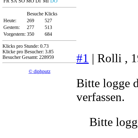
FR
SA
SO
MO
DI
MI
DO
Besuche
Klicks
Heute:
269
527
Gestern:
277
513
Vorgestern:
350
684
Klicks pro Stunde: 0.73
Klicke pro Besucher: 3.85
#1
|
Rolli
, 
Besucher Gesamt: 228959
© diphputz
Bitte logge
verfassen.
Bitte log